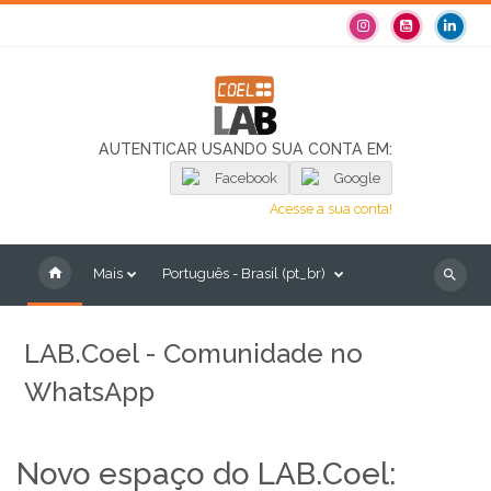
Ir para o conteúdo principal
AUTENTICAR USANDO SUA CONTA EM:
Facebook
Google
Acesse a sua conta!
Mais
Português - Brasil ‎(pt_br)‎
Buscar
cursos
LAB.Coel - Comunidade no
WhatsApp
Novo espaço do LAB.Coel: